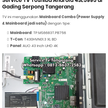
Service TV Toshiba Android 43L5995 di
Gading Serpong Tangerang
TV ini menggunakan
Mainboard Combo (Power Supply
& Mainboard jadi satu)
dengan tipe:
Mainboard
: TP.MS6683T.PB756
T-Con
: T430HVN01.3 XL BD
Panel
: AUO 43 Inch UHD 4K