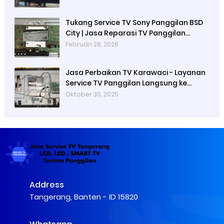
Tangerang
Tukang Service TV Sony Panggilan BSD
City | Jasa Reparasi TV Panggilan
Tangerang
Februari 28, 2026
Jasa Perbaikan TV Karawaci - Layanan
Service TV Panggilan Langsung ke
Rumah
Oktober 30, 2025
Address
Tangerang, Banten - ID 15820