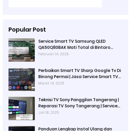
Popular Post
Service Smart TV Samsung QLED
QA50Q80BAK Mati Total di Bintaro
Tangerang Selatan Terdekat &
Februari 14, 2026
Bergaransi | Teknisi TV Panggilan Di
Bintaro
Perbaikan Smart TV Sharp Google Tv Di
Binong Permai | Jasa Service Smart TV
Panggilan Tangerang
Maret 14, 2026
Teknisi TV Sony Panggilan Tangerang |
Reparasi TV Sony Tangerang | Service
TV Tangerang
Juli 18, 2025
Panduan Lengkap Instal Ulang dan