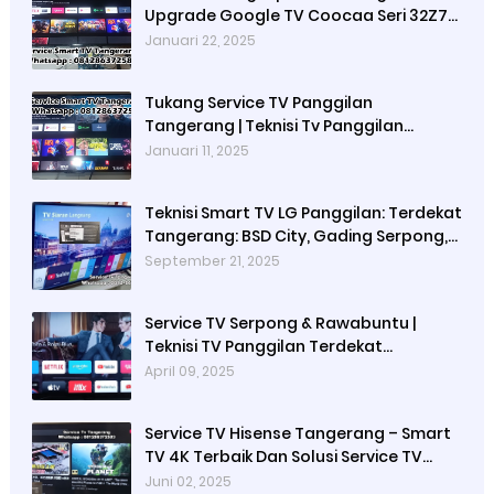
Upgrade Google TV Coocaa Seri 32Z72,
40Z72, dan 43Z72
Januari 22, 2025
Tukang Service TV Panggilan
Tangerang | Teknisi Tv Panggilan
Terdakat BSD City, Gading Serpong,
Januari 11, 2025
Bintaro
Teknisi Smart TV LG Panggilan: Terdekat
Tangerang: BSD City, Gading Serpong,
Melati Mas, Alam Sutera, Karawaci,
September 21, 2025
Serpong dan sekitarnya
Service TV Serpong & Rawabuntu |
Teknisi TV Panggilan Terdekat
Tangerang
April 09, 2025
Service TV Hisense Tangerang – Smart
TV 4K Terbaik Dan Solusi Service TV
Tangerang | Reparasi Tv Panggilan
Juni 02, 2025