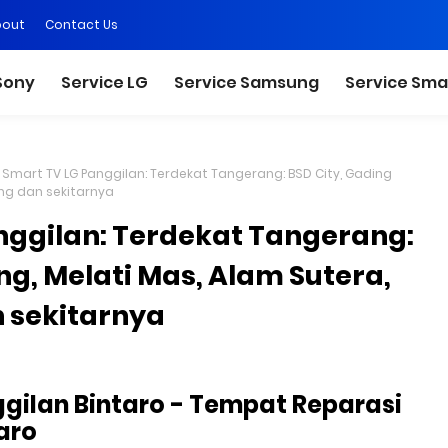
bout
Contact Us
Sony
Service LG
Service Samsung
Service Sma
i Smart TV LG Panggilan: Terdekat Tangerang: BSD City, Gading
ong dan sekitarnya
nggilan: Terdekat Tangerang:
ng, Melati Mas, Alam Sutera,
 sekitarnya
gilan Bintaro - Tempat Reparasi
aro