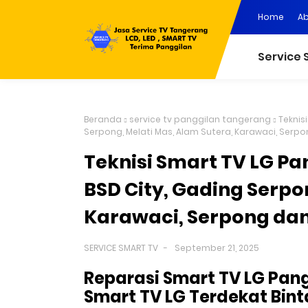
Home
A
Service 
Beranda
service tv panggilan tangerang
Teknis
Serpong, Melati Mas, Alam Sutera, Karawaci, Serp
Teknisi Smart TV LG Pa
BSD City, Gading Serpo
Karawaci, Serpong dan
SERVICE SMART TV
September 21, 2025
Reparasi Smart TV LG Pang
Smart TV LG Terdekat Bint