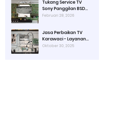
Tukang Service TV
Tangerang
Sony Panggilan BSD
City | Jasa Reparasi TV
Februari 28, 2026
Panggilan Tangerang
Jasa Perbaikan TV
Karawaci - Layanan
Service TV Panggilan
Oktober 30, 2025
Langsung ke Rumah