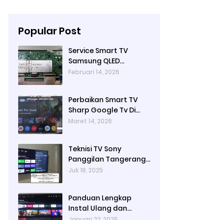
Popular Post
Service Smart TV
Samsung QLED
QA50Q80BAK Mati
Februari 14, 2026
Total di Bintaro
Tangerang Selatan
Perbaikan Smart TV
Terdekat & Bergaransi
Sharp Google Tv Di
| Teknisi TV Panggilan
Binong Permai | Jasa
Maret 14, 2026
Di Bintaro
Service Smart TV
Panggilan Tangerang
Teknisi TV Sony
Panggilan Tangerang |
Reparasi TV Sony
Juli 18, 2025
Tangerang | Service TV
Tangerang
Panduan Lengkap
Instal Ulang dan
Upgrade Google TV
Januari 22, 2025