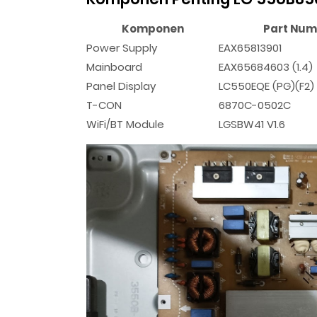
Komponen
Part Num
Power Supply
EAX65813901
Mainboard
EAX65684603 (1.4)
Panel Display
LC550EQE (PG)(F2)
T-CON
6870C-0502C
WiFi/BT Module
LGSBW41 V1.6