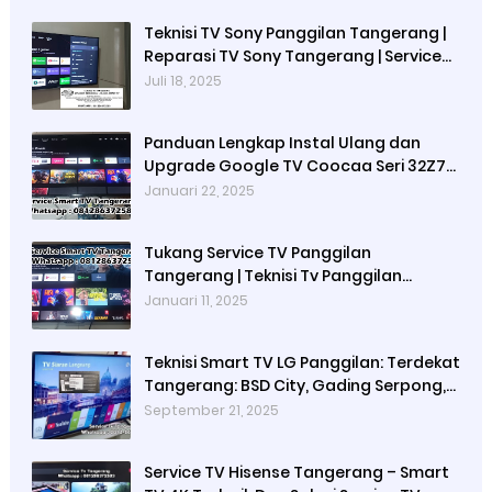
Teknisi TV Sony Panggilan Tangerang |
Reparasi TV Sony Tangerang | Service
TV Tangerang
Juli 18, 2025
Panduan Lengkap Instal Ulang dan
Upgrade Google TV Coocaa Seri 32Z72,
40Z72, dan 43Z72
Januari 22, 2025
Tukang Service TV Panggilan
Tangerang | Teknisi Tv Panggilan
Terdakat BSD City, Gading Serpong,
Januari 11, 2025
Bintaro
Teknisi Smart TV LG Panggilan: Terdekat
Tangerang: BSD City, Gading Serpong,
Melati Mas, Alam Sutera, Karawaci,
September 21, 2025
Serpong dan sekitarnya
Service TV Hisense Tangerang – Smart