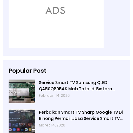
Popular Post
Service Smart TV Samsung QLED
QA50Q80BAK Mati Total di Bintaro
Tangerang Selatan Terdekat &
Februari 14, 2026
Bergaransi | Teknisi TV Panggilan Di
Bintaro
Perbaikan Smart TV Sharp Google Tv Di
Binong Permai | Jasa Service Smart TV
Panggilan Tangerang
Maret 14, 2026