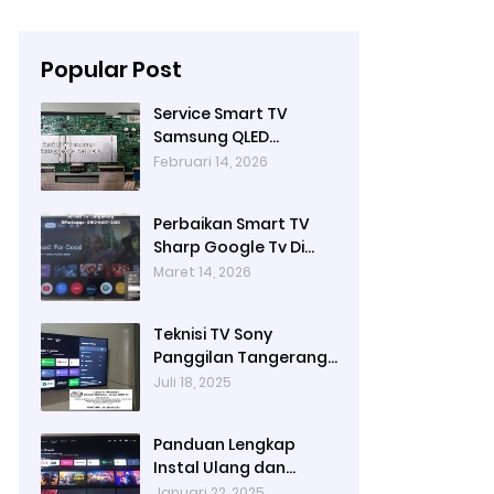
Popular Post
Service Smart TV
Samsung QLED
QA50Q80BAK Mati
Februari 14, 2026
Total di Bintaro
Tangerang Selatan
Perbaikan Smart TV
Terdekat & Bergaransi
Sharp Google Tv Di
| Teknisi TV Panggilan
Binong Permai | Jasa
Maret 14, 2026
Di Bintaro
Service Smart TV
Panggilan Tangerang
Teknisi TV Sony
Panggilan Tangerang |
Reparasi TV Sony
Juli 18, 2025
Tangerang | Service TV
Tangerang
Panduan Lengkap
Instal Ulang dan
Upgrade Google TV
Januari 22, 2025