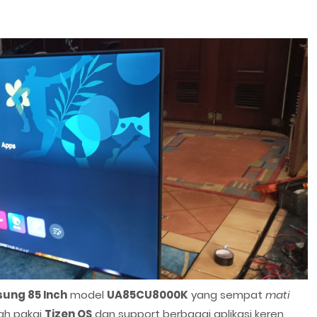
ung 85 Inch
model
UA85CU8000K
yang sempat
mati
dah pakai
Tizen OS
dan support berbagai aplikasi keren