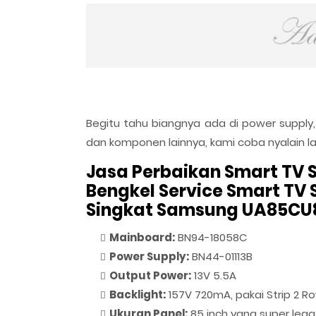
Begitu tahu biangnya ada di power supply,
dan komponen lainnya, kami coba nyalain lag
Jasa Perbaikan Smart TV 
Bengkel Service Smart TV 
Singkat Samsung UA85CU
Mainboard:
BN94-18058C
Power Supply:
BN44-01113B
Output Power:
13V 5.5A
Backlight:
157V 720mA, pakai Strip 2 R
Ukuran Panel:
85 inch yang super lega