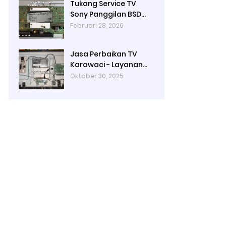
Tukang Service TV
Tangerang
Sony Panggilan BSD
City | Jasa Reparasi TV
Februari 28, 2026
Panggilan Tangerang
Jasa Perbaikan TV
Karawaci - Layanan
Service TV Panggilan
Oktober 30, 2025
Langsung ke Rumah