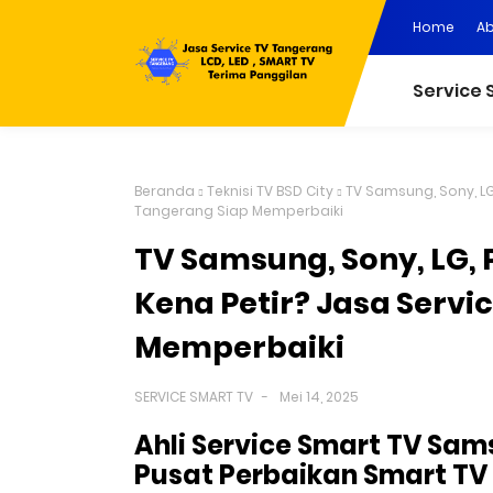
Home
A
Service 
Beranda
Teknisi TV BSD City
TV Samsung, Sony, LG
Tangerang Siap Memperbaiki
TV Samsung, Sony, LG, 
Kena Petir? Jasa Servi
Memperbaiki
SERVICE SMART TV
Mei 14, 2025
Ahli Service Smart TV Sa
Pusat Perbaikan Smart T