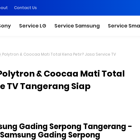
bout
Contact Us
Sony
Service LG
Service Samsung
Service Sma
, Polytron & Coocaa Mati Total Kena Petir? Jasa Service TV
Polytron & Coocaa Mati Total
ce TV Tangerang Siap
msung Gading Serpong Tangerang -
V Samsung Gading Serpong